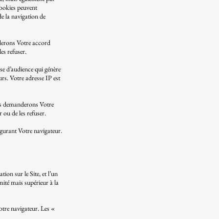
cookies peuvent
de la navigation de
nderons Votre accord
les refuser.
se d’audience qui génère
urs. Votre adresse IP est
ous demanderons Votre
r ou de les refuser.
igurant Votre navigateur.
ion sur le Site, et l’un
mité mais supérieur à la
otre navigateur. Les «