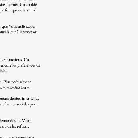
 site internet. Un cookie
que fois que ce terminal
r que Vous utilisez, ou
ournisseur à internet ou
aines fonctions. Un
encore les préférences de
ibles.
s. Plus précisément,
 », « svSession ».
eurs de sites internet de
plateformes sociales pour
s demanderons Votre
r ou de les refuser.
ue, mais également par