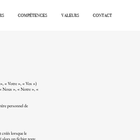
RS
COMPÉTENCES
VALEURS
CONTACT
s », « Votre », « Vos »)
(« Nous », « Notre », «
ctère personnel de
 créés lorsque le
 alors un fichier texte.