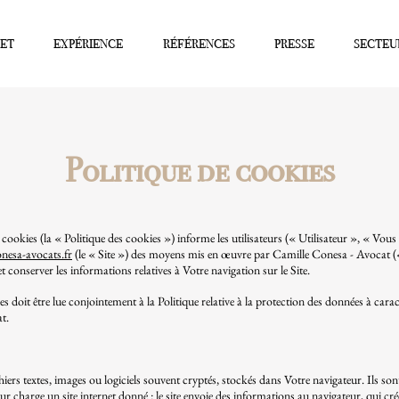
NET
EXPÉRIENCE
RÉFÉRENCES
PRESSE
SECTEU
Politique de cookies
 cookies (la « Politique des cookies ») informe les utilisateurs (« Utilisateur », « Vou
esa-avocats.fr
(le « Site ») des moyens mis en œuvre par Camille Conesa - Avocat 
 conserver les informations relatives à Votre navigation sur le Site.
es doit être lue conjointement à la Politique relative à la protection des données à cara
t.
hiers textes, images ou logiciels souvent cryptés, stockés dans Votre navigateur. Ils sont
ur charge un site internet donné : le site envoie des informations au navigateur, qui créé