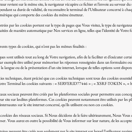
teur revient sur le même site, le navigateur récupère ce fichier et l’envoie au serveur du
endant sa durée de validité, de reconnaître le terminal de l’Utilisateur concerné à cha
mérique qui comporte des cookies du même émetteur.
trées par les cookies portent sur le type de pages que Vous visitez, le type de navigateu
aitées de manière automatique par Nos services en ligne, telles que l’identité de Votre f
rents types de cookies, qui n’ont pas les mêmes finalités :
 sont utilisés tout au long de Votre navigation, afin de la faciliter et d’exécuter cert
ar exemple être utilisé pour mémoriser les réponses renseignées dans un formulaire ou 
de la langue ou de la présentation d’un site internet, lorsque de telles options sont dispon
es techniques, étant précisé que ces cookies techniques sont tous des cookies essentiel
 Votre Terminal les cookies suivants : « SERVERID77446 » ; « XSRF-TOKEN », « hs
ux sociaux peuvent être créés par les plateformes sociales pour permettre aux concept
eur site sur lesdites plateformes. Ces cookies peuvent notamment être utilisés par les 
internautes sur le site internet concerné, qu’ils utilisent ou non ces cookies.
 cookies des réseaux sociaux. Si Nous décidons de le faire ultérieurement, Nous Vou
ser. Vous aurez en outre la possibilité de Vous informer sur leur nature, de les accepte
res peuvent être créés non seulement par le site internet sur lequel l’utilisateur navig