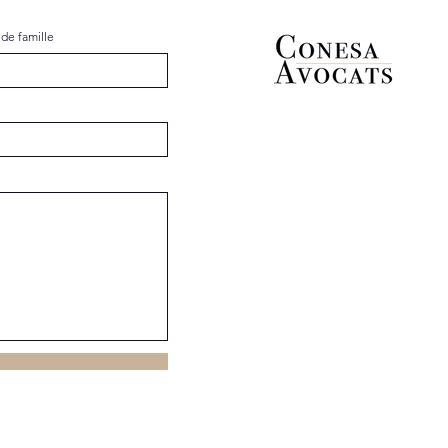
de famille
Téléphone :
E-mail :
cco@conesa-avocats.fr
Adresse :
6, rue Paul Valéry
75116 Paris