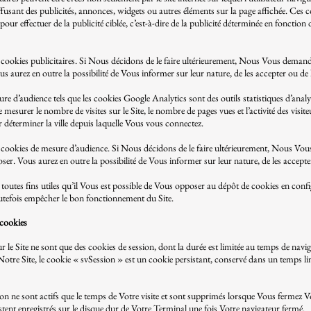
diffusant des publicités, annonces, widgets ou autres éléments sur la page affichée. Ces 
our effectuer de la publicité ciblée, c’est-à-dire de la publicité déterminée en fonction 
 cookies publicitaires. Si Nous décidons de le faire ultérieurement, Nous Vous dema
us aurez en outre la possibilité de Vous informer sur leur nature, de les accepter ou de 
 d’audience tels que les cookies Google Analytics sont des outils statistiques d’analy
mesurer le nombre de visites sur le Site, le nombre de pages vues et l’activité des visite
r déterminer la ville depuis laquelle Vous vous connectez.
 cookies de mesure d’audience. Si Nous décidons de le faire ultérieurement, Nous V
ser. Vous aurez en outre la possibilité de Vous informer sur leur nature, de les accepte
outes fins utiles qu’il Vous est possible de Vous opposer au dépôt de cookies en conf
outefois empêcher le bon fonctionnement du Site.
 cookies
 le Site ne sont que des cookies de session, dont la durée est limitée au temps de navigat
 Notre Site, le cookie « svSession » est un cookie persistant, conservé dans un temps li
on ne sont actifs que le temps de Votre visite et sont supprimés lorsque Vous fermez V
stent enregistrés sur le disque dur de Votre Terminal une fois Votre navigateur fermé.